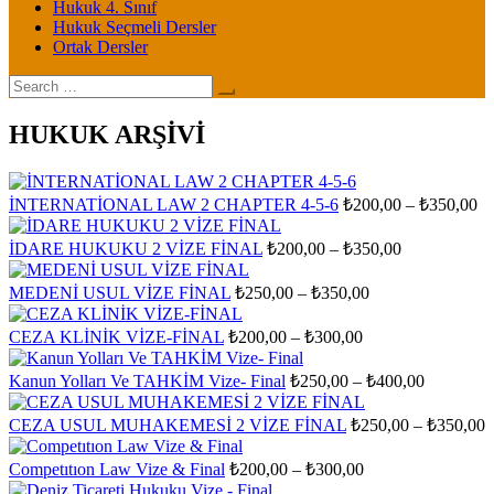
Hukuk 4. Sınıf
Hukuk Seçmeli Dersler
Ortak Dersler
Search
for:
HUKUK ARŞİVİ
Fi
İNTERNATİONAL LAW 2 CHAPTER 4-5-6
₺
200,00
–
₺
350,00
ar
₺2
Fiyat
İDARE HUKUKU 2 VİZE FİNAL
₺
200,00
–
₺
350,00
aralığı:
-
₺200,00
₺3
Fiyat
MEDENİ USUL VİZE FİNAL
₺
250,00
–
₺
350,00
aralığı:
-
₺250,00
₺350,00
Fiyat
CEZA KLİNİK VİZE-FİNAL
₺
200,00
–
₺
300,00
aralığı:
-
₺200,00
₺350,00
Fiyat
Kanun Yolları Ve TAHKİM Vize- Final
₺
250,00
–
₺
400,00
-
aralığı:
₺300,00
₺250,00
F
CEZA USUL MUHAKEMESİ 2 VİZE FİNAL
₺
250,00
–
₺
350,00
-
a
₺400,00
₺
Fiyat
Competıtıon Law Vize & Final
₺
200,00
–
₺
300,00
aralığı:
-