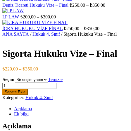
₺200,00
₺
Fiyat
Deniz Ticareti Hukuku Vize – Final
₺
250,00
–
₺
350,00
-
aralığı:
₺300,00
₺250,00
Fiyat
I.P LAW
₺
200,00
–
₺
300,00
aralığı:
-
₺200,00
₺350,00
Fiyat
İCRA HUKUKU VİZE FİNAL
₺
250,00
–
₺
350,00
-
aralığı:
ANA SAYFA
/
Hukuk 4. Sınıf
/ Sigorta Hukuku Vize – Final
₺300,00
₺250,00
-
₺350,00
Sigorta Hukuku Vize – Final
Fiyat
₺
220,00
–
₺
350,00
aralığı:
₺220,00
Seçim
Temizle
-
Sigorta
Hukuku
₺350,00
Sepete Ekle
Vize
Kategoriler:
Hukuk 4. Sınıf
-
Final
Açıklama
adet
Ek bilgi
Açıklama