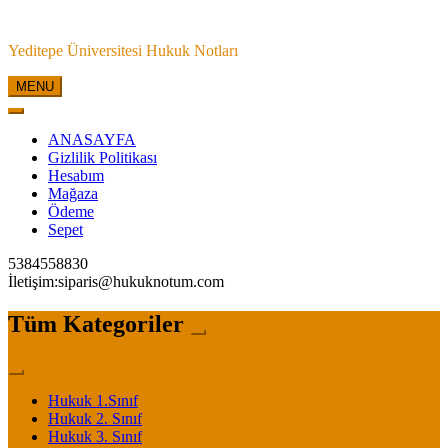
Skip
to
Yeditepe Üniversitesi Hukuk Notları
content
MENU
ANASAYFA
Gizlilik Politikası
Hesabım
Mağaza
Ödeme
Sepet
5384558830
İletişim:siparis@hukuknotum.com
Tüm Kategoriler
Hukuk 1.Sınıf
Hukuk 2. Sınıf
Hukuk 3. Sınıf