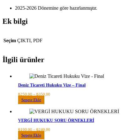
2025-2026 Dönemine göre hazırlanmıştır.
Ek bilgi
Seçim
ÇIKTI, PDF
İlgili ürünler
Deniz Ticareti Hukuku Vize – Final
Fiyat
₺
250,00
–
₺
350,00
aralığı:
Bu
Sepete Ekle
₺250,00
ürünün
-
birden
₺350,00
fazla
VERGİ HUKUKU SORU ÖRNEKLERİ
varyasyonu
var.
Fiyat
₺
190,00
–
₺
240,00
Seçenekler
aralığı:
Bu
Sepete Ekle
ürün
₺190,00