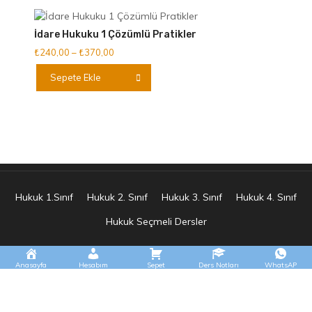
varyasyonu
var.
İdare Hukuku 1 Çözümlü Pratikler
Seçenekler
Fiyat
₺
240,00
–
₺
370,00
ürün
aralığı:
Bu
sayfasından
Sepete Ekle
₺240,00
ürünün
seçilebilir
-
birden
₺370,00
fazla
varyasyonu
var.
Seçenekler
ürün
sayfasından
Hukuk 1.Sınıf
Hukuk 2. Sınıf
Hukuk 3. Sınıf
Hukuk 4. Sınıf
seçilebilir
Hukuk Seçmeli Dersler
Anasayfa
Hesabım
Sepet
Ders Notları
WhatsAP
E.s Tasarım Tüm Hakları Saklıdır 2025 © Hukuknotunuz
|
Theme:
Shopay by
Mystery Themes
.