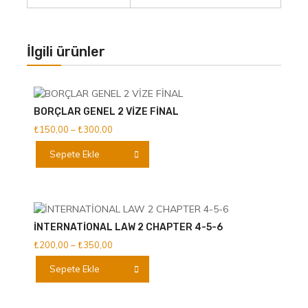
İlgili ürünler
BORÇLAR GENEL 2 VİZE FİNAL
Fiyat
₺
150,00
–
₺
300,00
aralığı:
Bu
Sepete Ekle
₺150,00
ürünün
-
birden
₺300,00
fazla
varyasyonu
var.
İNTERNATİONAL LAW 2 CHAPTER 4-5-6
Seçenekler
Fiyat
₺
200,00
–
₺
350,00
ürün
aralığı:
Bu
sayfasından
Sepete Ekle
₺200,00
ürünün
seçilebilir
-
birden
₺350,00
fazla