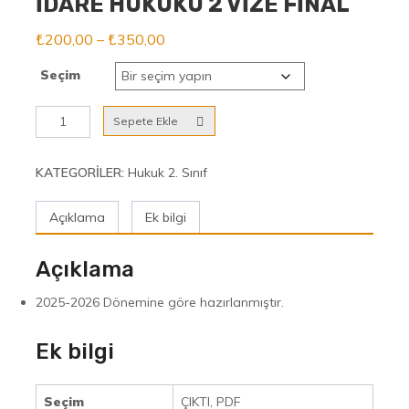
İDARE HUKUKU 2 VİZE FİNAL
Fiyat
₺
200,00
–
₺
350,00
aralığı:
Seçim
₺200,00
-
İDARE
Sepete Ekle
₺350,00
HUKUKU
2
VİZE
KATEGORILER:
Hukuk 2. Sınıf
FİNAL
adet
Açıklama
Ek bilgi
Açıklama
2025-2026 Dönemine göre hazırlanmıştır.
Ek bilgi
Seçim
ÇIKTI, PDF