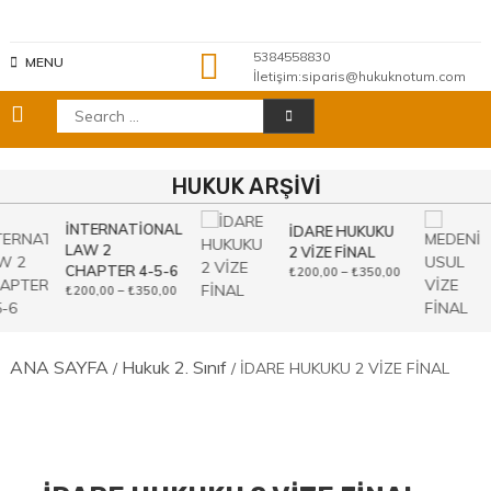
Skip
to
content
5384558830
MENU
İletişim:siparis@hukuknotum.com
Search
for:
HUKUK ARŞİVİ
İNTERNATİONAL
İDARE HUKUKU
LAW 2
2 VİZE FİNAL
CHAPTER 4-5-6
Fiyat
₺
200,00
–
₺
350,00
aralığı:
Fiyat
₺
200,00
–
₺
350,00
₺200,00
aralığı:
-
₺200,00
₺350,00
-
₺350,00
ANA SAYFA
Hukuk 2. Sınıf
/
/ İDARE HUKUKU 2 VİZE FİNAL