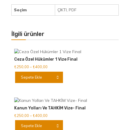
Seçim
ÇIKTI, PDF
İlgili ürünler
Ceza Özel Hükümler 1 Vize Final
Fiyat
₺
250,00
–
₺
400,00
aralığı:
Bu
Sepete Ekle
₺250,00
ürünün
-
birden
₺400,00
fazla
varyasyonu
var.
Kanun Yolları Ve TAHKİM Vize- Final
Seçenekler
Fiyat
₺
250,00
–
₺
400,00
ürün
aralığı:
Bu
sayfasından
Sepete Ekle
₺250,00
ürünün
seçilebilir