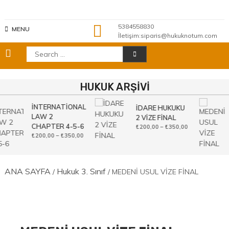
Skip
to
content
5384558830
MENU
İletişim:siparis@hukuknotum.com
Search
for:
HUKUK ARŞİVİ
İNTERNATİONAL
İDARE HUKUKU
LAW 2
2 VİZE FİNAL
CHAPTER 4-5-6
Fiyat
₺
200,00
–
₺
350,00
aralığı:
Fiyat
₺
200,00
–
₺
350,00
₺200,00
aralığı:
-
₺200,00
₺350,00
-
₺350,00
ANA SAYFA
Hukuk 3. Sınıf
/
/ MEDENİ USUL VİZE FİNAL