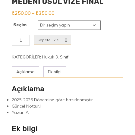
MEDENİ USUL VİZE FİNAL
Fiyat
₺
250,00
–
₺
350,00
aralığı:
Seçim
₺250,00
-
MEDENİ
Sepete Ekle
₺350,00
USUL
VİZE
FİNAL
KATEGORILER:
Hukuk 3. Sınıf
adet
Açıklama
Ek bilgi
Açıklama
2025-2026 Dönemine göre hazırlanmıştır.
Güncel Nottur.!
Yazar: A.
Ek bilgi