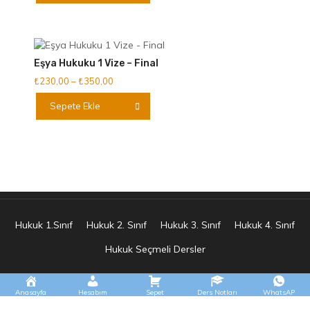
-
birden
₺400,00
fazla
varyasyonu
var.
Eşya Hukuku 1 Vize – Final
Seçenekler
Fiyat
₺
230,00
–
₺
350,00
ürün
aralığı:
Bu
sayfasından
Sepete Ekle
₺230,00
ürünün
seçilebilir
-
birden
₺350,00
fazla
varyasyonu
var.
Seçenekler
ürün
sayfasından
Hukuk 1.Sınıf
Hukuk 2. Sınıf
Hukuk 3. Sınıf
Hukuk 4. Sınıf
seçilebilir
Hukuk Seçmeli Dersler
Anasayfa
Hesabım
Sepet
Ders Notları
WhatsAP
E.s Tasarım Tüm Hakları Saklıdır 2025 © Hukuknotunuz
|
Theme: