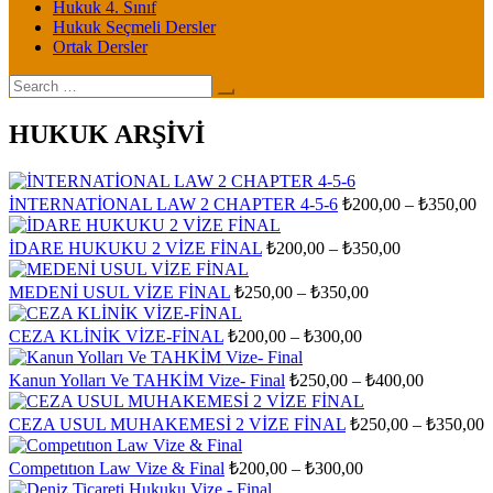
Hukuk 4. Sınıf
Hukuk Seçmeli Dersler
Ortak Dersler
Search
for:
HUKUK ARŞİVİ
Fi
İNTERNATİONAL LAW 2 CHAPTER 4-5-6
₺
200,00
–
₺
350,00
ar
₺2
Fiyat
İDARE HUKUKU 2 VİZE FİNAL
₺
200,00
–
₺
350,00
aralığı:
-
₺200,00
₺3
Fiyat
MEDENİ USUL VİZE FİNAL
₺
250,00
–
₺
350,00
aralığı:
-
₺250,00
₺350,00
Fiyat
CEZA KLİNİK VİZE-FİNAL
₺
200,00
–
₺
300,00
aralığı:
-
₺200,00
₺350,00
Fiyat
Kanun Yolları Ve TAHKİM Vize- Final
₺
250,00
–
₺
400,00
-
aralığı:
₺300,00
₺250,00
F
CEZA USUL MUHAKEMESİ 2 VİZE FİNAL
₺
250,00
–
₺
350,00
-
a
₺400,00
₺
Fiyat
Competıtıon Law Vize & Final
₺
200,00
–
₺
300,00
aralığı:
-