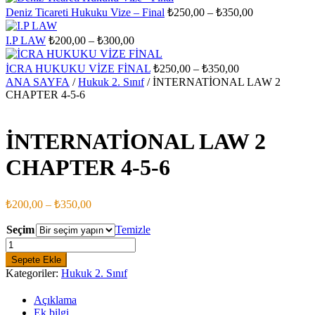
₺200,00
₺
Fiyat
Deniz Ticareti Hukuku Vize – Final
₺
250,00
–
₺
350,00
-
aralığı:
₺300,00
₺250,00
Fiyat
I.P LAW
₺
200,00
–
₺
300,00
aralığı:
-
₺200,00
₺350,00
Fiyat
İCRA HUKUKU VİZE FİNAL
₺
250,00
–
₺
350,00
-
aralığı:
ANA SAYFA
/
Hukuk 2. Sınıf
/ İNTERNATİONAL LAW 2
₺300,00
₺250,00
CHAPTER 4-5-6
-
₺350,00
İNTERNATİONAL LAW 2
CHAPTER 4-5-6
Fiyat
₺
200,00
–
₺
350,00
aralığı:
₺200,00
Seçim
Temizle
-
İNTERNATİONAL
LAW
₺350,00
Sepete Ekle
2
Kategoriler:
Hukuk 2. Sınıf
CHAPTER
4-
Açıklama
5-
Ek bilgi