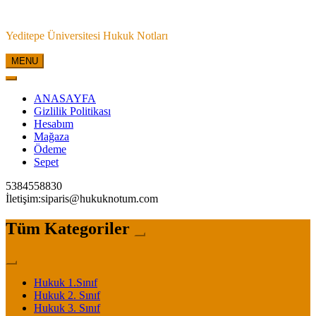
Skip
to
Yeditepe Üniversitesi Hukuk Notları
content
MENU
ANASAYFA
Gizlilik Politikası
Hesabım
Mağaza
Ödeme
Sepet
5384558830
İletişim:siparis@hukuknotum.com
Tüm Kategoriler
Hukuk 1.Sınıf
Hukuk 2. Sınıf
Hukuk 3. Sınıf