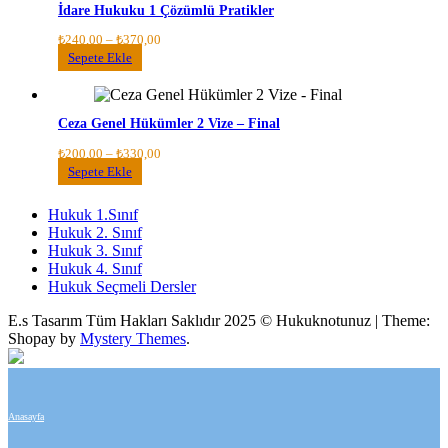
İdare Hukuku 1 Çözümlü Pratikler
varyasyonu
var.
Fiyat
₺
240,00
–
₺
370,00
Seçenekler
aralığı:
Bu
Sepete Ekle
ürün
₺240,00
ürünün
sayfasından
-
birden
seçilebilir
₺370,00
fazla
Ceza Genel Hükümler 2 Vize – Final
varyasyonu
var.
Fiyat
₺
200,00
–
₺
330,00
Seçenekler
aralığı:
Bu
Sepete Ekle
ürün
₺200,00
ürünün
sayfasından
-
birden
Hukuk 1.Sınıf
seçilebilir
₺330,00
fazla
Hukuk 2. Sınıf
varyasyonu
Hukuk 3. Sınıf
var.
Hukuk 4. Sınıf
Seçenekler
Hukuk Seçmeli Dersler
ürün
sayfasından
E.s Tasarım Tüm Hakları Saklıdır 2025 © Hukuknotunuz
|
Theme:
seçilebilir
Shopay by
Mystery Themes
.
Anasayfa