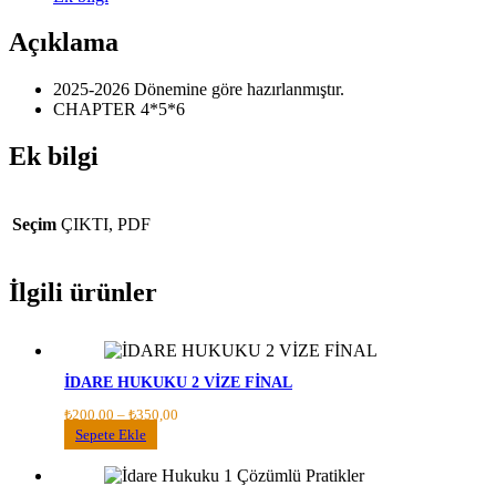
6
adet
Açıklama
2025-2026 Dönemine göre hazırlanmıştır.
CHAPTER 4*5*6
Ek bilgi
Seçim
ÇIKTI, PDF
İlgili ürünler
İDARE HUKUKU 2 VİZE FİNAL
Fiyat
₺
200,00
–
₺
350,00
aralığı:
Bu
Sepete Ekle
₺200,00
ürünün
-
birden
₺350,00
fazla