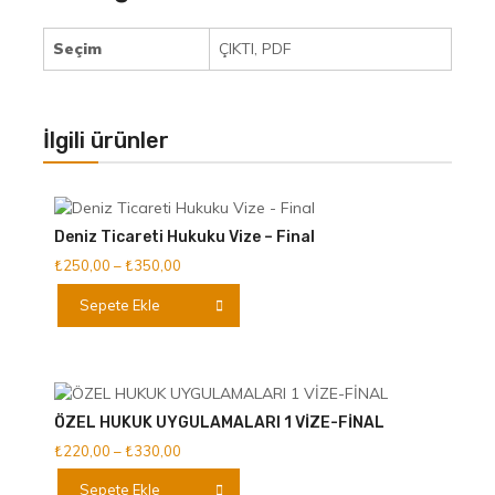
Seçim
ÇIKTI, PDF
İlgili ürünler
Deniz Ticareti Hukuku Vize – Final
Fiyat
₺
250,00
–
₺
350,00
aralığı:
Bu
Sepete Ekle
₺250,00
ürünün
-
birden
₺350,00
fazla
varyasyonu
var.
ÖZEL HUKUK UYGULAMALARI 1 VİZE-FİNAL
Seçenekler
Fiyat
₺
220,00
–
₺
330,00
ürün
aralığı:
Bu
sayfasından
Sepete Ekle
₺220,00