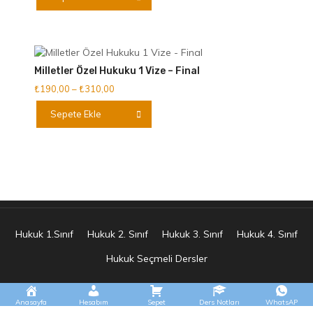
ürünün
seçilebilir
-
birden
₺330,00
fazla
varyasyonu
var.
Milletler Özel Hukuku 1 Vize – Final
Seçenekler
Fiyat
₺
190,00
–
₺
310,00
ürün
aralığı:
Bu
sayfasından
Sepete Ekle
₺190,00
ürünün
seçilebilir
-
birden
₺310,00
fazla
varyasyonu
var.
Seçenekler
ürün
sayfasından
Hukuk 1.Sınıf
Hukuk 2. Sınıf
Hukuk 3. Sınıf
Hukuk 4. Sınıf
seçilebilir
Hukuk Seçmeli Dersler
Anasayfa
Hesabım
Sepet
Ders Notları
WhatsAP
E.s Tasarım Tüm Hakları Saklıdır 2025 © Hukuknotunuz
|
Theme: