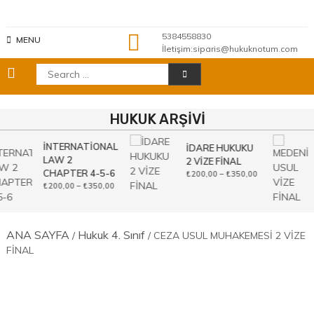
Skip
to
content
5384558830
MENU
İletişim:siparis@hukuknotum.com
Search
for:
HUKUK ARŞİVİ
İNTERNATİONAL
İDARE HUKUKU
LAW 2
2 VİZE FİNAL
CHAPTER 4-5-6
Fiyat
₺
200,00
–
₺
350,00
aralığı:
Fiyat
₺
200,00
–
₺
350,00
₺200,00
aralığı:
-
₺200,00
₺350,00
-
₺350,00
ANA SAYFA
Hukuk 4. Sınıf
/
/ CEZA USUL MUHAKEMESİ 2 VİZE
FİNAL