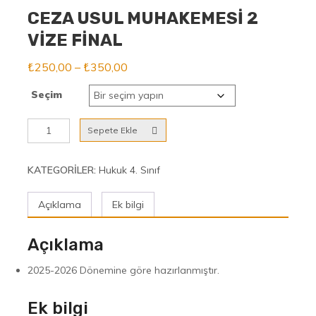
CEZA USUL MUHAKEMESİ 2
VİZE FİNAL
Fiyat
₺
250,00
–
₺
350,00
aralığı:
Seçim
₺250,00
-
CEZA
Sepete Ekle
₺350,00
USUL
MUHAKEMESİ
2
KATEGORILER:
Hukuk 4. Sınıf
VİZE
FİNAL
Açıklama
Ek bilgi
adet
Açıklama
2025-2026 Dönemine göre hazırlanmıştır.
Ek bilgi