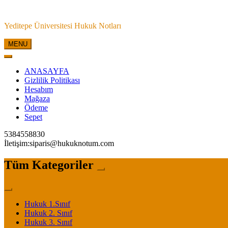
Skip
to
Yeditepe Üniversitesi Hukuk Notları
content
MENU
ANASAYFA
Gizlilik Politikası
Hesabım
Mağaza
Ödeme
Sepet
5384558830
İletişim:siparis@hukuknotum.com
Tüm Kategoriler
Hukuk 1.Sınıf
Hukuk 2. Sınıf
Hukuk 3. Sınıf