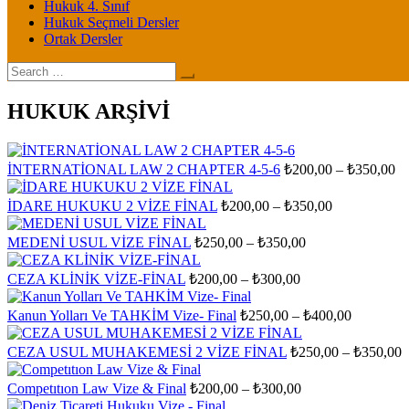
Hukuk 4. Sınıf
Hukuk Seçmeli Dersler
Ortak Dersler
Search
for:
HUKUK ARŞİVİ
Fi
İNTERNATİONAL LAW 2 CHAPTER 4-5-6
₺
200,00
–
₺
350,00
ar
₺2
Fiyat
İDARE HUKUKU 2 VİZE FİNAL
₺
200,00
–
₺
350,00
aralığı:
-
₺200,00
₺3
Fiyat
MEDENİ USUL VİZE FİNAL
₺
250,00
–
₺
350,00
aralığı:
-
₺250,00
₺350,00
Fiyat
CEZA KLİNİK VİZE-FİNAL
₺
200,00
–
₺
300,00
aralığı:
-
₺200,00
₺350,00
Fiyat
Kanun Yolları Ve TAHKİM Vize- Final
₺
250,00
–
₺
400,00
-
aralığı:
₺300,00
₺250,00
F
CEZA USUL MUHAKEMESİ 2 VİZE FİNAL
₺
250,00
–
₺
350,00
-
a
₺400,00
₺
Fiyat
Competıtıon Law Vize & Final
₺
200,00
–
₺
300,00
aralığı:
-