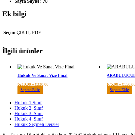
Sayfa Sayısı : 78
Ek bilgi
Seçim
ÇIKTI, PDF
İlgili ürünler
Hukuk Ve Sanat Vize Final
ARABULUCU
Fiyat
₺
210,00
–
₺
330,00
₺
75,00
–
₺
150,0
aralığı:
Bu
B
Sepete Ekle
Sepete Ekle
₺210,00
ürünün
ü
-
birden
b
Hukuk 1.Sınıf
₺330,00
fazla
f
Hukuk 2. Sınıf
varyasyonu
v
Hukuk 3. Sınıf
var.
v
Hukuk 4. Sınıf
Seçenekler
S
Hukuk Seçmeli Dersler
ürün
ü
sayfasından
s
E.s Tasarım Tüm Hakları Saklıdır 2025 © Hukuknotunuz
|
Theme: S