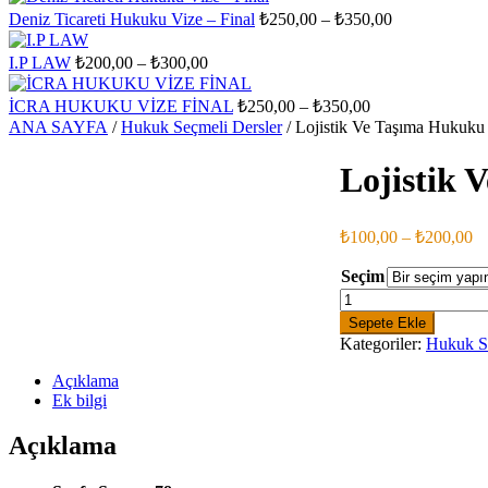
₺200,00
₺
Fiyat
Deniz Ticareti Hukuku Vize – Final
₺
250,00
–
₺
350,00
-
aralığı:
₺300,00
₺250,00
Fiyat
I.P LAW
₺
200,00
–
₺
300,00
aralığı:
-
₺200,00
₺350,00
Fiyat
İCRA HUKUKU VİZE FİNAL
₺
250,00
–
₺
350,00
-
aralığı:
ANA SAYFA
/
Hukuk Seçmeli Dersler
/ Lojistik Ve Taşıma Hukuku
₺300,00
₺250,00
-
Lojistik 
₺350,00
Fi
₺
100,00
–
₺
200,00
ar
₺
Seçim
-
Lojistik
Ve
₺
Sepete Ekle
Taşıma
Kategoriler:
Hukuk Se
Hukuku
adet
Açıklama
Ek bilgi
Açıklama