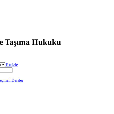
350,00
Ve Taşıma Hukuku
yat
alığı:
100,00
Temizle
200,00
çmeli Dersler