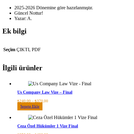
2025-2026 Dönemine göre hazırlanmıştır.
Güncel Nottur!
Yazar: A.
Ek bilgi
Seçim
ÇIKTI, PDF
İlgili ürünler
Us Company Law Vize – Final
Fiyat
₺
240,00
–
₺
370,00
aralığı:
Bu
Sepete Ekle
₺240,00
ürünün
-
birden
₺370,00
fazla
Ceza Özel Hükümler 1 Vize Final
varyasyonu
var.
Fiyat