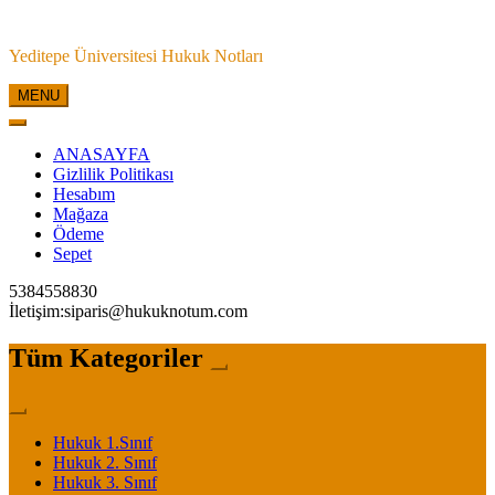
Skip
to
Yeditepe Üniversitesi Hukuk Notları
content
MENU
ANASAYFA
Gizlilik Politikası
Hesabım
Mağaza
Ödeme
Sepet
5384558830
İletişim:siparis@hukuknotum.com
Tüm Kategoriler
Hukuk 1.Sınıf
Hukuk 2. Sınıf
Hukuk 3. Sınıf