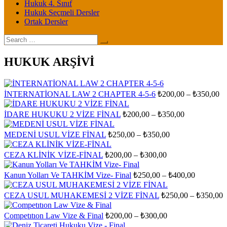
Hukuk 4. Sınıf
Hukuk Seçmeli Dersler
Ortak Dersler
Search
for:
HUKUK ARŞİVİ
Fi
İNTERNATİONAL LAW 2 CHAPTER 4-5-6
₺
200,00
–
₺
350,00
ar
₺2
Fiyat
İDARE HUKUKU 2 VİZE FİNAL
₺
200,00
–
₺
350,00
aralığı:
-
₺200,00
₺3
Fiyat
MEDENİ USUL VİZE FİNAL
₺
250,00
–
₺
350,00
aralığı:
-
₺250,00
₺350,00
Fiyat
CEZA KLİNİK VİZE-FİNAL
₺
200,00
–
₺
300,00
aralığı:
-
₺200,00
₺350,00
Fiyat
Kanun Yolları Ve TAHKİM Vize- Final
₺
250,00
–
₺
400,00
-
aralığı:
₺300,00
₺250,00
F
CEZA USUL MUHAKEMESİ 2 VİZE FİNAL
₺
250,00
–
₺
350,00
-
a
₺400,00
₺
Fiyat
Competıtıon Law Vize & Final
₺
200,00
–
₺
300,00
aralığı:
-