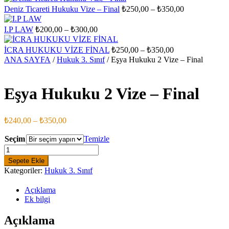
₺200,00
₺
Fiyat
Deniz Ticareti Hukuku Vize – Final
₺
250,00
–
₺
350,00
-
aralığı:
₺300,00
₺250,00
Fiyat
I.P LAW
₺
200,00
–
₺
300,00
aralığı:
-
₺200,00
₺350,00
Fiyat
İCRA HUKUKU VİZE FİNAL
₺
250,00
–
₺
350,00
-
aralığı:
ANA SAYFA
/
Hukuk 3. Sınıf
/ Eşya Hukuku 2 Vize – Final
₺300,00
₺250,00
-
₺350,00
Eşya Hukuku 2 Vize – Final
Fiyat
₺
240,00
–
₺
350,00
aralığı:
₺240,00
Seçim
Temizle
-
Eşya
Hukuku
₺350,00
Sepete Ekle
2
Kategoriler:
Hukuk 3. Sınıf
Vize
-
Açıklama
Final
Ek bilgi
adet
Açıklama