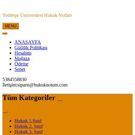
Skip
to
Yeditepe Üniversitesi Hukuk Notları
content
MENU
ANASAYFA
Gizlilik Politikası
Hesabım
Mağaza
Ödeme
Sepet
5384558830
İletişim:siparis@hukuknotum.com
Tüm Kategoriler
Hukuk 1.Sınıf
Hukuk 2. Sınıf
Hukuk 3. Sınıf