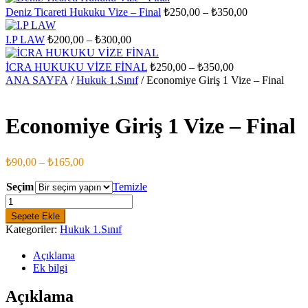
₺200,00
₺
Fiyat
Deniz Ticareti Hukuku Vize – Final
₺
250,00
–
₺
350,00
-
aralığı:
₺300,00
₺250,00
Fiyat
I.P LAW
₺
200,00
–
₺
300,00
aralığı:
-
₺200,00
₺350,00
Fiyat
İCRA HUKUKU VİZE FİNAL
₺
250,00
–
₺
350,00
-
aralığı:
ANA SAYFA
/
Hukuk 1.Sınıf
/ Economiye Giriş 1 Vize – Final
₺300,00
₺250,00
-
₺350,00
Economiye Giriş 1 Vize – Final
Fiyat
₺
90,00
–
₺
165,00
aralığı:
₺90,00
Seçim
Temizle
-
Economiye
Giriş
₺165,00
Sepete Ekle
1
Kategoriler:
Hukuk 1.Sınıf
Vize
-
Açıklama
Final
Ek bilgi
adet
Açıklama