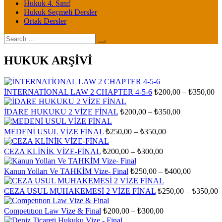
Hukuk 4. Sınıf
Hukuk Seçmeli Dersler
Ortak Dersler
Search
for:
HUKUK ARŞİVİ
Fi
İNTERNATİONAL LAW 2 CHAPTER 4-5-6
₺
200,00
–
₺
350,00
ar
₺2
Fiyat
İDARE HUKUKU 2 VİZE FİNAL
₺
200,00
–
₺
350,00
aralığı:
-
₺200,00
₺3
Fiyat
MEDENİ USUL VİZE FİNAL
₺
250,00
–
₺
350,00
aralığı:
-
₺250,00
₺350,00
Fiyat
CEZA KLİNİK VİZE-FİNAL
₺
200,00
–
₺
300,00
aralığı:
-
₺200,00
₺350,00
Fiyat
Kanun Yolları Ve TAHKİM Vize- Final
₺
250,00
–
₺
400,00
-
aralığı:
₺300,00
₺250,00
F
CEZA USUL MUHAKEMESİ 2 VİZE FİNAL
₺
250,00
–
₺
350,00
-
a
₺400,00
₺
Fiyat
Competıtıon Law Vize & Final
₺
200,00
–
₺
300,00
aralığı:
-