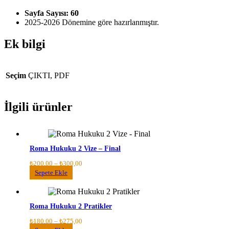
Sayfa Sayısı: 60
2025-2026 Dönemine göre hazırlanmıştır.
Ek bilgi
Seçim
ÇIKTI, PDF
İlgili ürünler
Roma Hukuku 2 Vize – Final
Fiyat
₺
200,00
–
₺
300,00
aralığı:
Bu
Sepete Ekle
₺200,00
ürünün
-
birden
₺300,00
fazla
Roma Hukuku 2 Pratikler
varyasyonu
var.
Fiyat
₺
180,00
–
₺
275,00
Seçenekler
aralığı: