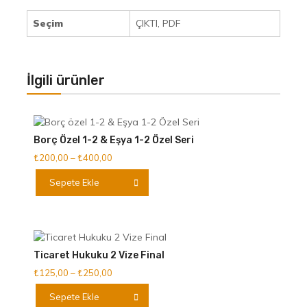
Seçim
ÇIKTI, PDF
İlgili ürünler
Borç Özel 1-2 & Eşya 1-2 Özel Seri
Fiyat
₺
200,00
–
₺
400,00
aralığı:
Bu
Sepete Ekle
₺200,00
ürünün
-
birden
₺400,00
fazla
varyasyonu
var.
Ticaret Hukuku 2 Vize Final
Seçenekler
Fiyat
₺
125,00
–
₺
250,00
ürün
aralığı:
Bu
sayfasından
Sepete Ekle
₺125,00
ürünün
seçilebilir