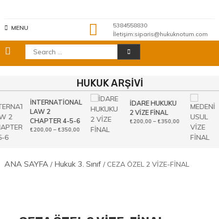
Skip
to
content
5384558830
MENU
İletişim:siparis@hukuknotum.com
Search
for:
HUKUK ARŞİVİ
İNTERNATİONAL
İDARE HUKUKU
LAW 2
2 VİZE FİNAL
CHAPTER 4-5-6
Fiyat
₺
200,00
–
₺
350,00
aralığı:
Fiyat
₺
200,00
–
₺
350,00
₺200,00
aralığı:
-
₺200,00
₺350,00
-
₺350,00
ANA SAYFA
Hukuk 3. Sınıf
/
/ CEZA ÖZEL 2 VİZE-FİNAL