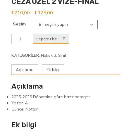
CEZA ÖZEL 2 VİZE-FİNAL
Fiyat
₺
210,00
–
₺
325,00
aralığı:
Seçim
₺210,00
-
CEZA
Sepete Ekle
₺325,00
ÖZEL
2
VİZE-
KATEGORILER:
Hukuk 3. Sınıf
FİNAL
adet
Açıklama
Ek bilgi
Açıklama
2025-2026 Dönemine göre hazırlanmıştır.
Yazar: A.
Güncel Nottur.!
Ek bilgi