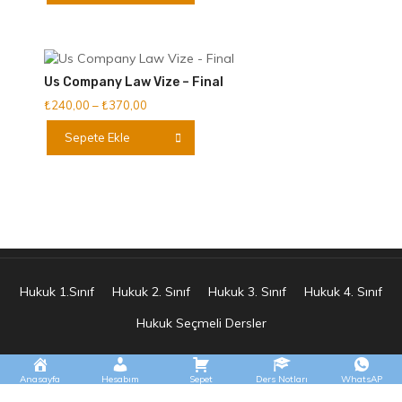
-
birden
₺250,00
fazla
varyasyonu
var.
Us Company Law Vize – Final
Seçenekler
Fiyat
₺
240,00
–
₺
370,00
ürün
aralığı:
Bu
sayfasından
Sepete Ekle
₺240,00
ürünün
seçilebilir
-
birden
₺370,00
fazla
varyasyonu
var.
Seçenekler
ürün
sayfasından
Hukuk 1.Sınıf
Hukuk 2. Sınıf
Hukuk 3. Sınıf
Hukuk 4. Sınıf
seçilebilir
Hukuk Seçmeli Dersler
Anasayfa
Hesabım
Sepet
Ders Notları
WhatsAP
E.s Tasarım Tüm Hakları Saklıdır 2025 © Hukuknotunuz
|
Theme: