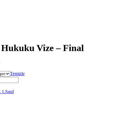
350,00
 Hukuku Vize – Final
Fiyat
0
aralığı:
₺150,00
Temizle
-
₺280,00
1.Sınıf