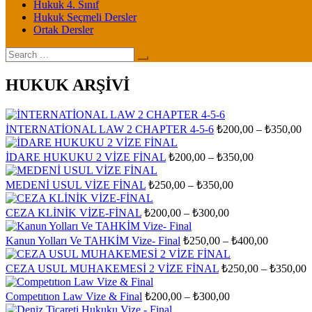
Hukuk 4. Sınıf
Hukuk Seçmeli Dersler
Ortak Dersler
Search
for:
HUKUK ARŞİVİ
Fi
İNTERNATİONAL LAW 2 CHAPTER 4-5-6
₺
200,00
–
₺
350,00
ar
₺2
Fiyat
İDARE HUKUKU 2 VİZE FİNAL
₺
200,00
–
₺
350,00
aralığı:
-
₺200,00
₺3
Fiyat
MEDENİ USUL VİZE FİNAL
₺
250,00
–
₺
350,00
aralığı:
-
₺250,00
₺350,00
Fiyat
CEZA KLİNİK VİZE-FİNAL
₺
200,00
–
₺
300,00
aralığı:
-
₺200,00
₺350,00
Fiyat
Kanun Yolları Ve TAHKİM Vize- Final
₺
250,00
–
₺
400,00
-
aralığı:
₺300,00
₺250,00
F
CEZA USUL MUHAKEMESİ 2 VİZE FİNAL
₺
250,00
–
₺
350,00
-
a
₺400,00
₺
Fiyat
Competıtıon Law Vize & Final
₺
200,00
–
₺
300,00
aralığı:
-