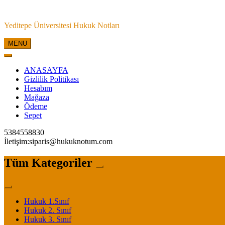
Skip
to
Yeditepe Üniversitesi Hukuk Notları
content
MENU
ANASAYFA
Gizlilik Politikası
Hesabım
Mağaza
Ödeme
Sepet
5384558830
İletişim:siparis@hukuknotum.com
Tüm Kategoriler
Hukuk 1.Sınıf
Hukuk 2. Sınıf
Hukuk 3. Sınıf