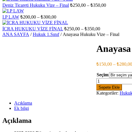
₺200,00
₺
Fiyat
Deniz Ticareti Hukuku Vize – Final
₺
250,00
–
₺
350,00
-
aralığı:
₺300,00
₺250,00
Fiyat
I.P LAW
₺
200,00
–
₺
300,00
aralığı:
-
₺200,00
₺350,00
Fiyat
İCRA HUKUKU VİZE FİNAL
₺
250,00
–
₺
350,00
-
aralığı:
ANA SAYFA
/
Hukuk 1.Sınıf
/ Anayasa Hukuku Vize – Final
₺300,00
₺250,00
-
Anayasa
₺350,00
₺
150,00
–
₺
280,0
Seçim
Anayasa
Hukuku
Sepete Ekle
Vize
Kategoriler:
Hukuk 
-
Final
Açıklama
adet
Ek bilgi
Açıklama