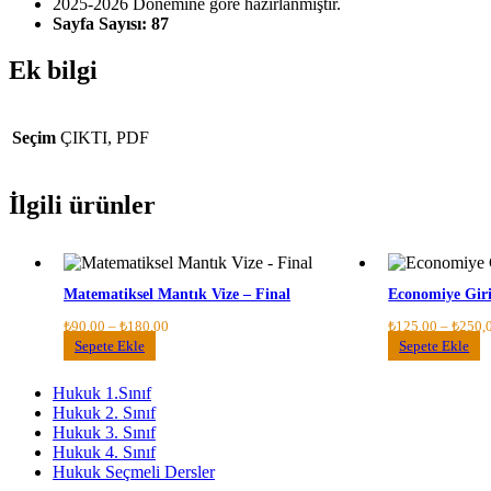
2025-2026 Dönemine göre hazırlanmıştır.
Sayfa Sayısı: 87
Ek bilgi
Seçim
ÇIKTI, PDF
İlgili ürünler
Matematiksel Mantık Vize – Final
Economiye Giri
Fiyat
₺
90,00
–
₺
180,00
₺
125,00
–
₺
250,
aralığı:
Bu
B
Sepete Ekle
Sepete Ekle
₺90,00
ürünün
ü
-
birden
b
Hukuk 1.Sınıf
₺180,00
fazla
f
Hukuk 2. Sınıf
varyasyonu
v
Hukuk 3. Sınıf
var.
v
Hukuk 4. Sınıf
Seçenekler
S
Hukuk Seçmeli Dersler
ürün
ü