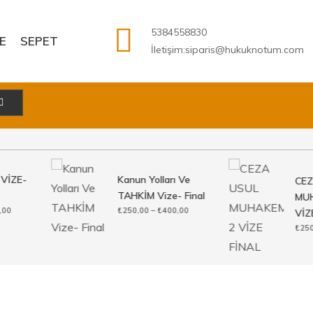
5384558830
E
SEPET
İletişim:siparis@hukuknotum.com
VİZE-
Kanun Yolları Ve
CEZA
TAHKİM Vize- Final
MUHA
Fiyat
Fiyat
00
₺
250,00
–
₺
400,00
VİZE
aralığı:
aralığı:
₺
250,
₺200,00
₺250,00
-
-
₺300,00
₺400,00