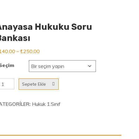
Anayasa Hukuku Soru
Bankası
Fiyat
140,00
–
₺
250,00
aralığı:
Seçim
₺140,00
-
nayasa
Sepete Ekle
₺250,00
ukuku
oru
ATEGORILER:
Hukuk 1.Sınıf
ankası
det