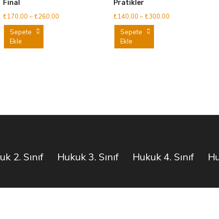
Final
Pratikler
Fiyat
Fiyat
₺
170,00
–
₺
260,00
₺
140,00
–
₺
300,00
aralığı:
aralığı:
Bu
Bu
Sepete
Sepete
₺170,00
₺140,00
Ekle
Ekle
ürünün
ürünün
-
-
birden
birden
₺260,00
₺300,00
fazla
fazla
varyasyonu
varyasyonu
var.
var.
Seçenekler
Seçenekler
ürün
ürün
sayfasından
sayfasından
seçilebilir
seçilebilir
k 2. Sınıf
Hukuk 3. Sınıf
Hukuk 4. Sınıf
Hu
m Hakları Saklıdır 2025 © Hukuknotunuz
|
Theme: Shopay by
M