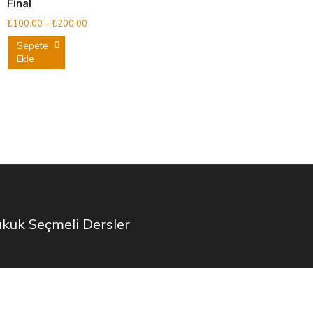
Final
Fiyat
₺
100,00
–
₺
200,00
aralığı:
Bu
Sepete
₺100,00
Ekle
ürünün
-
birden
₺200,00
fazla
varyasyonu
var.
Seçenekler
ürün
sayfasından
seçilebilir
kuk Seçmeli Dersler
ystery Themes
.