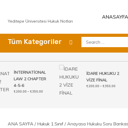
Skip
to
ANASAYF
content
Yeditepe Üniversitesi Hukuk Notları
Search
Tüm Kategoriler
for:
İNTERNATİONAL
İDARE HUKUKU 2
LAW 2 CHAPTER
VİZE FİNAL
4-5-6
Fiyat
₺
200,00
–
₺
350,00
aralığı:
Fiyat
₺
200,00
–
₺
350,00
₺200,00
aralığı:
-
₺200,00
₺350,00
-
₺350,00
ANA SAYFA
/
Hukuk 1.Sınıf
/ Anayasa Hukuku Soru Bankas