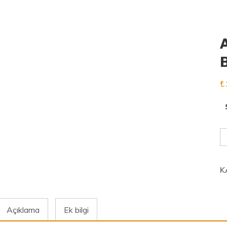
₺
A
H
S
K
B
a
Açıklama
Ek bilgi