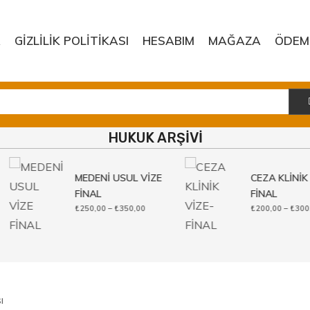
A
GIZLILIK POLITIKASI
HESABIM
MAĞAZA
ÖDEM
HUKUK ARŞİVİ
MEDENİ USUL VİZE
CEZA KLİNİK 
FİNAL
FİNAL
Fiyat
₺
250,00
–
₺
350,00
₺
200,00
–
₺
300,
aralığı:
₺250,00
-
₺350,00
ı