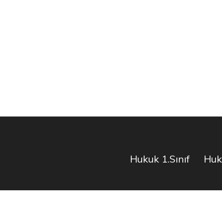
Hukuk 1.Sınıf
Huku
E.s Tasarım Tü